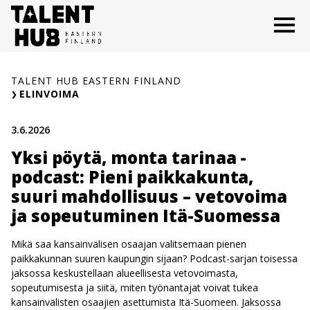
Siirry
O
sisältöön
TALENT HUB EASTERN FINLAND
ELINVOIMA
3.6.2026
Yksi pöytä, monta tarinaa -
podcast: Pieni paikkakunta,
suuri mahdollisuus – vetovoima
ja sopeutuminen Itä-Suomessa
Mikä saa kansainvälisen osaajan valitsemaan pienen
paikkakunnan suuren kaupungin sijaan? Podcast-sarjan toisessa
jaksossa keskustellaan alueellisesta vetovoimasta,
sopeutumisesta ja siitä, miten työnantajat voivat tukea
kansainvälisten osaajien asettumista Itä-Suomeen. Jaksossa