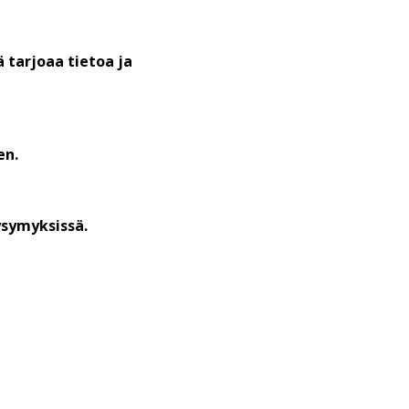
 tarjoaa tietoa ja
en.
ysymyksissä.