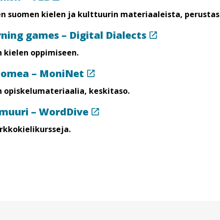
n suomen kielen ja kulttuurin materiaaleista, perustaso
rning games – Digital Dialects
 kielen oppimiseen.
uomea – MoniNet
 opiskelumateriaalia, keskitaso.
imuuri – WordDive
rkkokielikursseja.