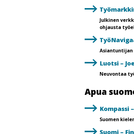
Työmarkki
Julkinen verkk
ohjausta työel
TyöNavigaa
Asiantuntijan
Luotsi – J
Neuvontaa työ
Apua suome
Kompassi –
Suomen kielen
Suomi – Fin