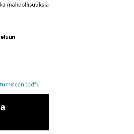
ekä mahdollisuuksia
teluun
utumiseen (pdf)
ja