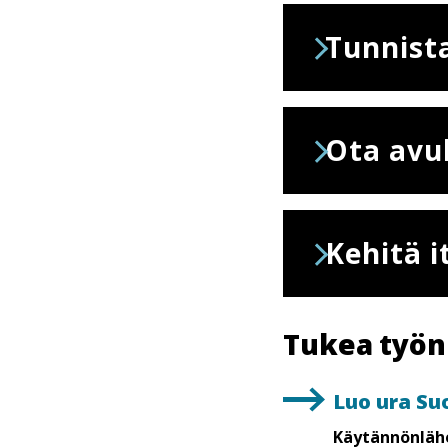
Tunnista
Ota avu
Kehitä it
Tukea työn
Luo ura Su
Käytännönlähe