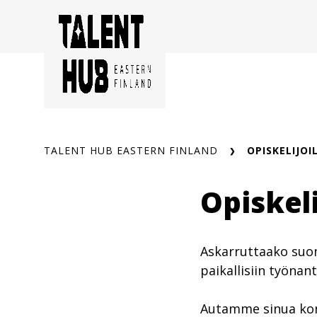
Siirry
sisältöön
TALENT HUB EASTERN FINLAND
OPISKELIJOI
Opiskeli
Askarruttaako suom
paikallisiin työnant
Autamme sinua kon