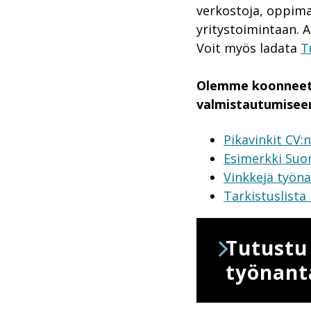
verkostoja, oppima
yritystoimintaan. A
Voit myös ladata
T
Olemme koonneet s
valmistautumisee
Pikavinkit CV:
Esimerkki Suom
Vinkkejä työn
Tarkistuslista
Tutustu
työnanta