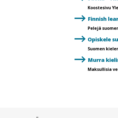
Koostesivu Yle
Finnish lea
Pelejä suomen
Opiskele s
Suomen kielen
Murra kiel
Maksullisia ve