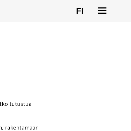
OPEN
FI
CHANGE LA
tko tutustua
n, rakentamaan