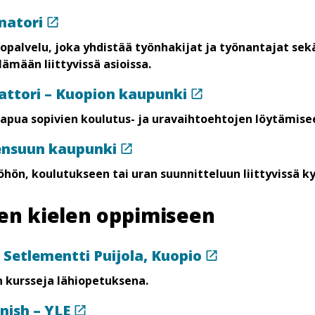
natori
opalvelu, joka yhdistää työnhakijat ja työnantajat sekä
ämään liittyvissä asioissa.
ttori – Kuopion kaupunki
 apua sopivien koulutus- ja uravaihtoehtojen löytämise
oensuun kaupunki
hön, koulutukseen tai uran suunnitteluun liittyvissä k
n kielen oppimiseen
 Setlementti Puijola, Kuopio
 kursseja lähiopetuksena.
nish – YLE