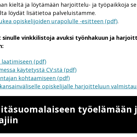
an kieltä ja löytämään harjoittelu- ja työpaikkoja s
lta löydät lisätietoa palveluistamme.
ukea opiskelijoiden urapolulle -esitteen (pdf)
.
inulle vinkkilistoja avuksi työnhakuun ja harjoit
n:
n laatimiseen (pdf)
essa käytetystä CV:stä (pdf)
antajan kohtaamiseen (pdf)
 kansainväliselle opiskelijalle harjoitteluun valmista
 itäsuomalaiseen työelämään 
jiin