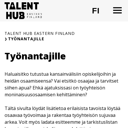
Siirry
O
FI
sisältöön
CHANG
TALENT HUB EASTERN FINLAND
TYÖNANTAJILLE
Työnantajille
Haluaisitko tutustua kansainvälisiin opiskelijoihin ja
heidän osaamiseensa? Vai etsitkö osaajaa ja tarvitset
siihen apua? Ehkä ajatuksissasi on työyhteisön
moninaisuusosaamisen kehittäminen?
Tältä sivulta löydät lisätietoa erilaisista tavoista löytää
osaavaa työvoimaa ja rakentaa työyhteisön sujuvaa
arkea. Voit myös ladata esitteemme ja tarkistuslistan