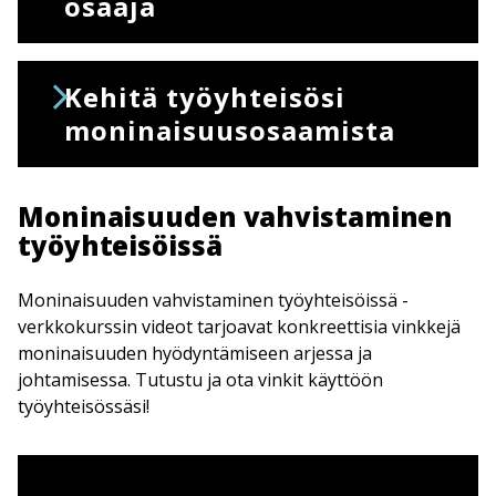
osaaja
Kehitä työyhteisösi
moninaisuusosaamista
Moninaisuuden vahvistaminen
työyhteisöissä
Moninaisuuden vahvistaminen työyhteisöissä -
verkkokurssin videot tarjoavat konkreettisia vinkkejä
moninaisuuden hyödyntämiseen arjessa ja
johtamisessa. Tutustu ja ota vinkit käyttöön
työyhteisössäsi!