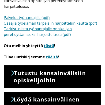
kansainvälisen opiskelijan perehdyttämiseen
harjoittelussa:
Palvelut työnantajille (pdf)
Osaajia työelämän tarpeisiin harjoittelun kautta (pdf)
Tarkistuslista työnantajalle opiskelijan
perehdyttämiseksi harjoittelussa (pdf)
Ota meihin yhteyttä
tästä
!
Tilaa uutiskirjeemme
täältä
!
Tutustu kansainvälisiin
opiskelijoihin
Löydä kansainvälinen