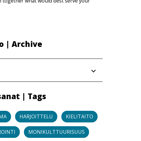
 together what would best serve your
o | Archive
anat | Tags
IMA
HARJOITTELU
KIELITAITO
OINTI
MONIKULTTUURISUUS