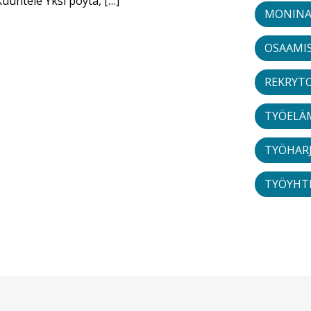
Kuuntele Yksi pöytä, […]
MONINA
OSAAMI
REKRYTO
TYÖELÄ
TYÖHAR
TYÖYHT