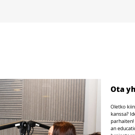
Ota yh
Oletko kii
kanssa? Id
parhaiten!
an educatio