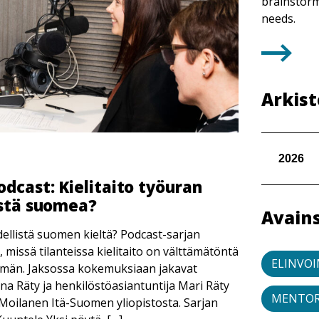
brainstorm
needs.
Arkist
2026
odcast: Kielitaito työuran
istä suomea?
Avains
ellistä suomen kieltä? Podcast-sarjan
 missä tilanteissa kielitaito on välttämätöntä
ELINVO
mmän. Jaksossa kokemuksiaan jakavat
na Räty ja henkilöstöasiantuntija Mari Räty
MENTOR
 Moilanen Itä-Suomen yliopistosta. Sarjan