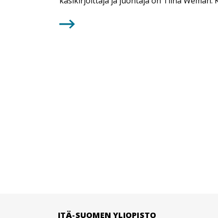
käsikirjoittaja ja juontaja on Tiina Weman. 
ITÄ-SUOMEN YLIOPISTO