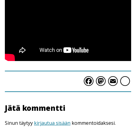
Faceboo
Masto
Ema
S
Jätä kommentti
Sinun täytyy
kirjautua sisään
kommentoidaksesi.