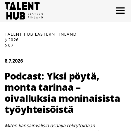
Siirry
O
sisältöön
TALENT HUB EASTERN FINLAND
2026
07
8.7.2026
Podcast: Yksi pöytä,
monta tarinaa –
oivalluksia moninaisista
työyhteisöistä
Miten kansainvälisiä osaajia rekrytoidaan