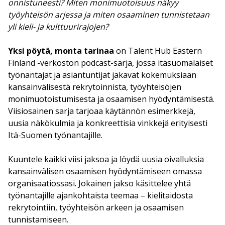
onnistuneesti? Miten monimuotoisuus näkyy
työyhteisön arjessa ja miten osaaminen tunnistetaan
yli kieli- ja kulttuurirajojen?
Yksi pöytä, monta tarinaa
on Talent Hub Eastern
Finland -verkoston podcast-sarja, jossa itäsuomalaiset
työnantajat ja asiantuntijat jakavat kokemuksiaan
kansainvälisestä rekrytoinnista, työyhteisöjen
monimuotoistumisesta ja osaamisen hyödyntämisestä.
Viisiosainen sarja tarjoaa käytännön esimerkkejä,
uusia näkökulmia ja konkreettisia vinkkejä erityisesti
Itä-Suomen työnantajille.
Kuuntele kaikki viisi jaksoa ja löydä uusia oivalluksia
kansainvälisen osaamisen hyödyntämiseen omassa
organisaatiossasi. Jokainen jakso käsittelee yhtä
työnantajille ajankohtaista teemaa – kielitaidosta
rekrytointiin, työyhteisön arkeen ja osaamisen
tunnistamiseen.