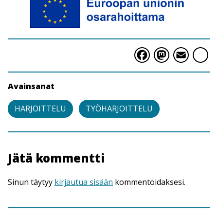
Faceboo
Masto
Ema
S
Avainsanat
HARJOITTELU
TYÖHARJOITTELU
Jätä kommentti
Sinun täytyy
kirjautua sisään
kommentoidaksesi.