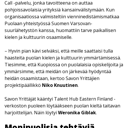
Call -palvelu, jonka tavoitteena on auttaa
pohjoissavolaisia yrityksiä kansainvälistymään. Kun
organisaatiossa valmisteltiin vienninedistämismatkaa
Puolaan yhteistyössä Suomen Varsovan-
suurlähetystön kanssa, huomattiin tarve paikallisen
kielen ja kulttuurin osaamiselle.
– Hyvin pian kävi selväksi, että meille saattaisi tulla
haasteita puolan kielen ja kulttuurin ymmärtämisessä.
Tiesimme, että Kuopiossa on puolalaisia opiskelijoita ja
ymmärsimme, että meidän on järkevää hyödyntää
heidän osaamistaan, kertoo Savon Yrittäjien
projektipäällikkö
Niko Knuutinen
.
Savon Yrittäjät kääntyi Talent Hub Eastern Finland -
verkoston puoleen löytääkseen puolan kieltä taitavan
harjoittelijan. Näin löytyi
Weronika Giblak
.
Monipuolisia tehtäviä