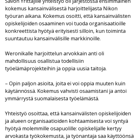
Savon Yrittäjille yhteistyö oli järjestössä ensimmäinen
kokemus kansainvälisestä harjoittelijasta Nikon
työuran aikana. Kokemus osoitti, että kansainvälisten
opiskelijoiden osaaminen voi tuoda organisaatioille
konkreettista hyötyä erityisesti silloin, kun toiminta
suuntautuu kansainvälisille markkinoille.
Weronikalle harjoittelun arvokkain anti oli
mahdollisuus osallistua todellisiin
työelämäprojekteihin ja oppia uusia taitoja.
– Opin paljon asioita, joita ei voi oppia muuten kuin
käytännössä. Kokemus vahvisti osaamistani ja antoi
ymmärrystä suomalaisesta työelämästä.
Yhteistyö osoittaa, että kansainvälisten opiskelijoiden
ja alueen organisaatioiden kohtaamisesta voi syntyä
hyötyä molemmille osapuolille: opiskelijalle kertyy
arvokasta työkokemusta, ja työnantaja saa käyttöönsä