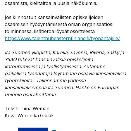
osaamista, kielitaitoa ja uusia näkökulmia.
Jos kiinnostuit kansainvälisten opiskelijoiden
osaamisen hyödyntämisestä oman organisaatiosi
toiminnassa, lisätietoa löydät osoitteesta:
https://www.talenthubeasternfinland.fi/tyonantajille/
Itä-Suomen yliopisto, Karelia, Savonia, Riveria, Sakky ja
YSAO tukevat kansainvälisiä opiskelijoita
kotoutumisessa ja työllistymisessä. Autamme
paikallisia työnantajia löytämään osaavia kansainvälisiä
työntekijöitä – rakennamme yhdessä
kansainvälisempää Itä-Suomea. Hanke on Euroopan
unionin osarahoittama.
Teksti: Tiina Weman
Kuva: Weronika Giblak