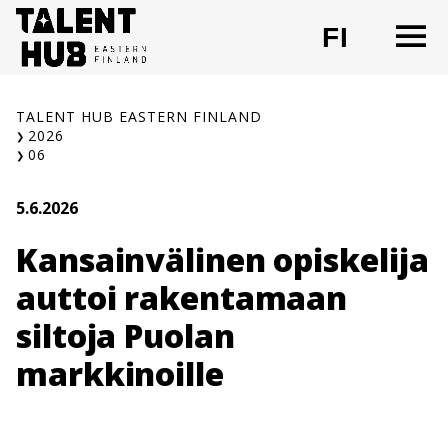
Siirry
O
FI
sisältöön
CHANG
TALENT HUB EASTERN FINLAND
2026
06
5.6.2026
Kansainvälinen opiskelija
auttoi rakentamaan
siltoja Puolan
markkinoille